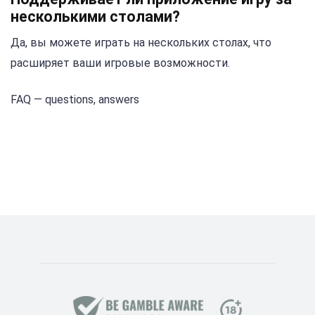
несколькими столами?
Да, вы можете играть на нескольких столах, что
расширяет ваши игровые возможности.
FAQ — questions, answers