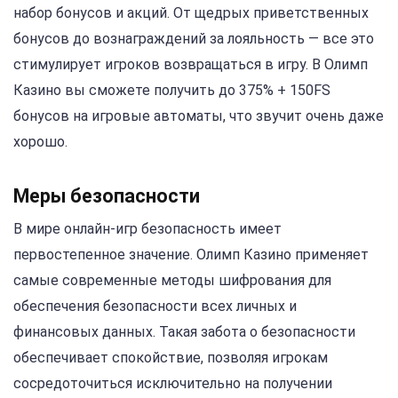
набор бонусов и акций. От щедрых приветственных
бонусов до вознаграждений за лояльность — все это
стимулирует игроков возвращаться в игру. В Олимп
Казино вы сможете получить до 375% + 150FS
бонусов на игровые автоматы, что звучит очень даже
хорошо.
Меры безопасности
В мире онлайн-игр безопасность имеет
первостепенное значение. Олимп Казино применяет
самые современные методы шифрования для
обеспечения безопасности всех личных и
финансовых данных. Такая забота о безопасности
обеспечивает спокойствие, позволяя игрокам
сосредоточиться исключительно на получении