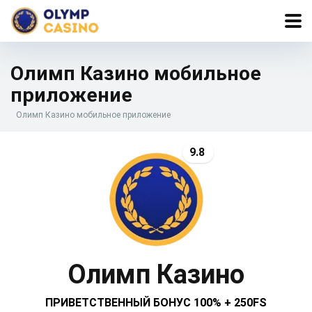
Олимп Казино мобильное
приложение
Олимп Казино мобильное приложение
9.8
Олимп Казино
ПРИВЕТСТВЕННЫЙ БОНУС 100% + 250FS