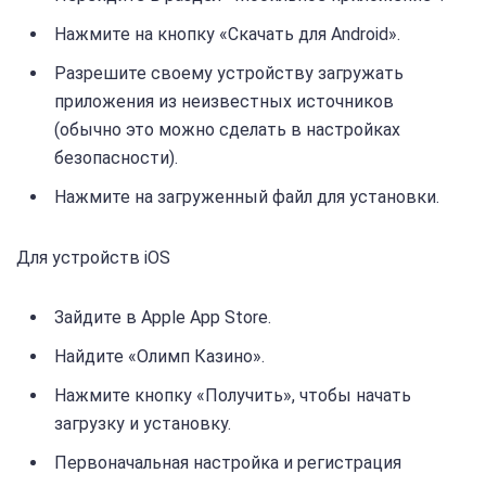
Нажмите на кнопку «Скачать для Android».
Разрешите своему устройству загружать
приложения из неизвестных источников
(обычно это можно сделать в настройках
безопасности).
Нажмите на загруженный файл для установки.
Для устройств iOS
Зайдите в Apple App Store.
Найдите «Олимп Казино».
Нажмите кнопку «Получить», чтобы начать
загрузку и установку.
Первоначальная настройка и регистрация