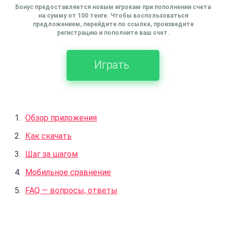
Бонус предоставляется новым игрокам при пополнении счета
на сумму от 100 тенге. Чтобы воспользоваться
предложением, перейдите по ссылке, произведите
регистрацию и пополните ваш счет.
Играть
Обзор приложения
Как скачать
Шаг за шагом
Мобильное сравнение
FAQ — вопросы, ответы