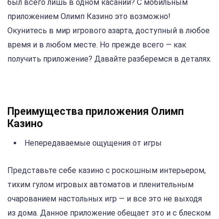
был всего лишь в одном касании? С мобильным
приложением Олимп Казино это возможно!
Окунитесь в мир игрового азарта, доступный в любое
время и в любом месте. Но прежде всего — как
получить приложение? Давайте разберемся в деталях.
Преимущества приложения Олимп
Казино
Непередаваемые ощущения от игры
Представьте себе казино с роскошным интерьером,
тихим гулом игровых автоматов и пленительным
очарованием настольных игр — и все это не выходя
из дома. Данное приложение обещает это и с блеском