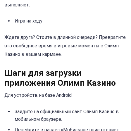
выполняет.
Игра на ходу
Ждете друга? Стоите в длинной очереди? Превратите
это свободное время в игровые моменты с Олимп
Казино в вашем кармане.
Шаги для загрузки
приложения Олимп Казино
Для устройств на базе Android
Зайдите на официальный сайт Олимп Казино в
мобильном браузере.
Перейдите в раздел «Мобильное приложение».