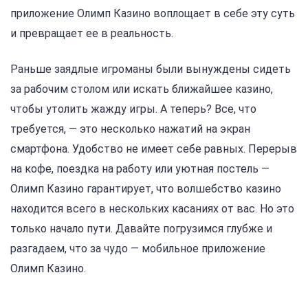
приложение Олимп Казино воплощает в себе эту суть
и превращает ее в реальность.
Раньше заядлые игроманы были вынуждены сидеть
за рабочим столом или искать ближайшее казино,
чтобы утолить жажду игры. А теперь? Все, что
требуется, — это несколько нажатий на экран
смартфона. Удобство не имеет себе равных. Перерыв
на кофе, поездка на работу или уютная постель —
Олимп Казино гарантирует, что волшебство казино
находится всего в нескольких касаниях от вас. Но это
только начало пути. Давайте погрузимся глубже и
разгадаем, что за чудо — мобильное приложение
Олимп Казино.