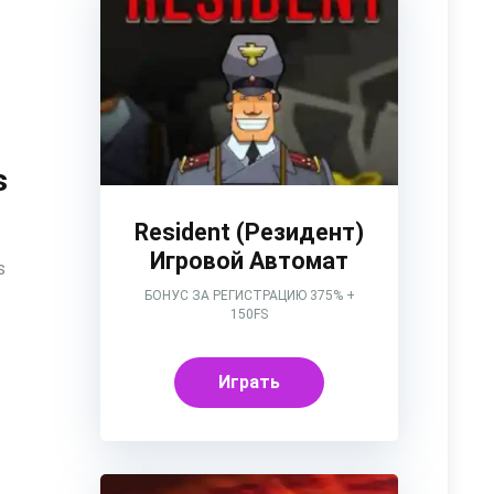
s
Resident (Резидент)
Игровой Автомат
s
БОНУС ЗА РЕГИСТРАЦИЮ 375% +
150FS
Играть