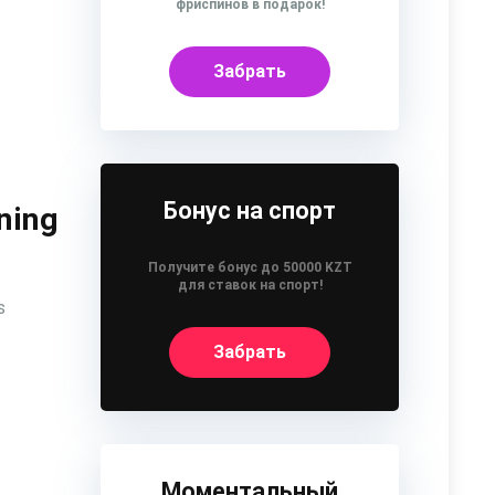
фриспинов в подарок!
Забрать
Бонус на спорт
rning
Получите бонус до 50000 KZT
для ставок на спорт!
s
Забрать
Моментальный