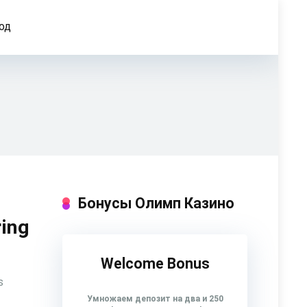
од
Бонусы Олимп Казино
ring
Welcome Bonus
s
Умножаем депозит на два и 250