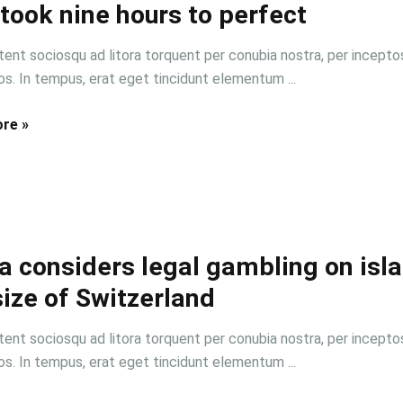
 took nine hours to perfect
tent sociosqu ad litora torquent per conubia nostra, per incepto
s. In tempus, erat eget tincidunt elementum ...
re »
a considers legal gambling on isl
size of Switzerland
tent sociosqu ad litora torquent per conubia nostra, per incepto
s. In tempus, erat eget tincidunt elementum ...