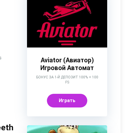
s
Aviator (Авиатор)
Игровой Автомат
БОНУС ЗА 1-Й ДЕПОЗИТ 100% + 100
FS
Играть
eeth