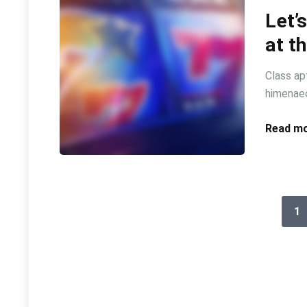
Let’
at t
Class ap
himenaeo
Read mo
1