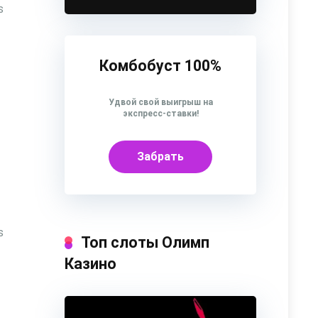
s
Комбобуст 100%
Удвой свой выигрыш на
экспресс-ставки!
Забрать
s
Топ слоты Олимп
Казино