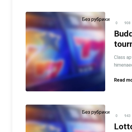
Без рубрики
0
908
Budd
tour
Class ap
himenaeo
Read mo
Без рубрики
0
943
Lott