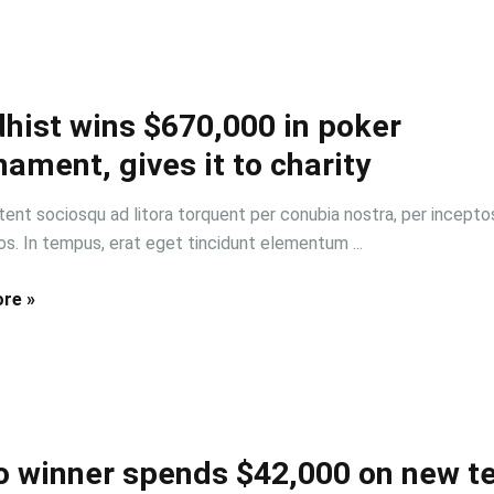
hist wins $670,000 in poker
nament, gives it to charity
tent sociosqu ad litora torquent per conubia nostra, per incepto
s. In tempus, erat eget tincidunt elementum ...
re »
o winner spends $42,000 on new t