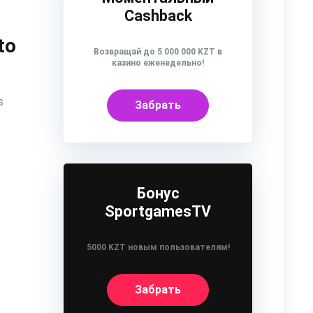
Cashback
to
Возвращай до 5 000 000 KZT в
казино еженедельно!
s
Забрать
Бонус
SportgamesTV
5000 KZT новым пользователям!
Забрать