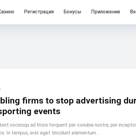
Казино
Регистрация
Бонусы
Приложение
Вх
0
ling firms to stop advertising du
 sporting events
tent sociosqu ad litora torquent per conubia nostra, per incepto
s. In tempus, erat eget tincidunt elementum ...