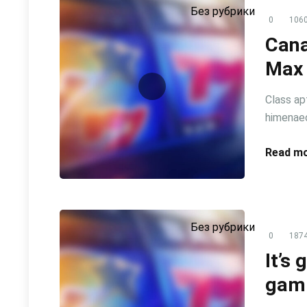
Без рубрики
0
106
Cana
Max 
Class ap
himenaeo
Read mo
Без рубрики
0
187
It’s
gamb