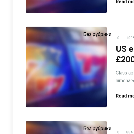
Read mo
Без рубрики
0
100
US e
£200
Class ap
himenaeo
Read mo
Без рубрики
0
884