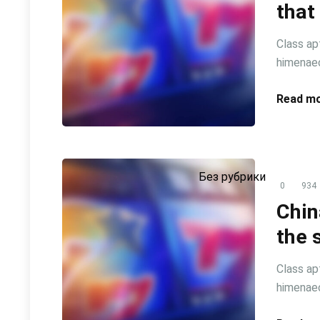
that
Class ap
himenaeo
Read mo
Без рубрики
0
934
Chin
the 
Class ap
himenaeo