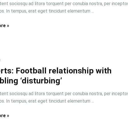
tent sociosqu ad litora torquent per conubia nostra, per incepto
s. In tempus, erat eget tincidunt elementum ...
re »
3
rts: Football relationship with
ling ‘disturbing’
tent sociosqu ad litora torquent per conubia nostra, per incepto
s. In tempus, erat eget tincidunt elementum ...
re »