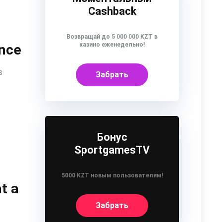
Cashback
Возвращай до 5 000 000 KZT в
казино еженедельно!
ence
s
Забрать
Бонус
SportgamesTV
5000 KZT новым пользователям!
t a
Забрать