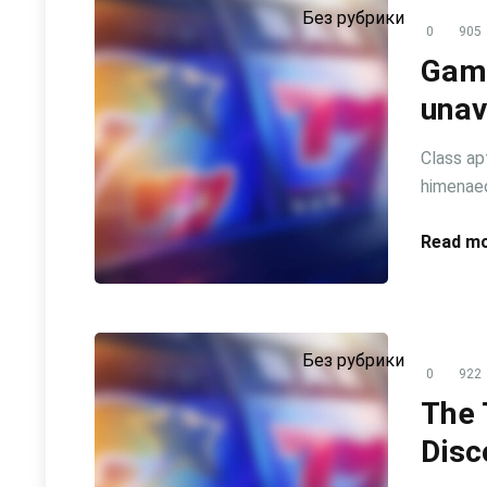
Без рубрики
0
905
Gamb
unav
Class ap
himenaeo
Read mo
Без рубрики
0
922
The 
Disc