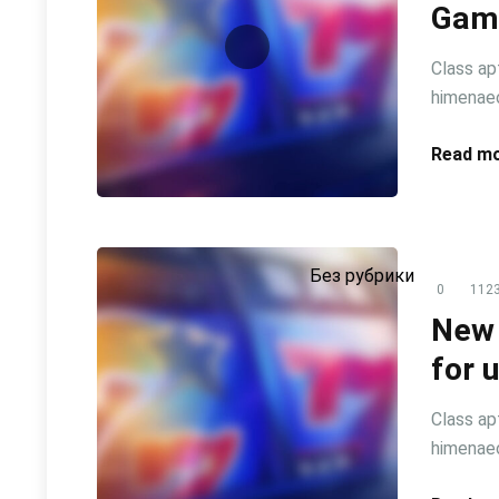
Gami
Class ap
himenaeo
Read mo
Без рубрики
0
112
New 
for 
Class ap
himenaeo