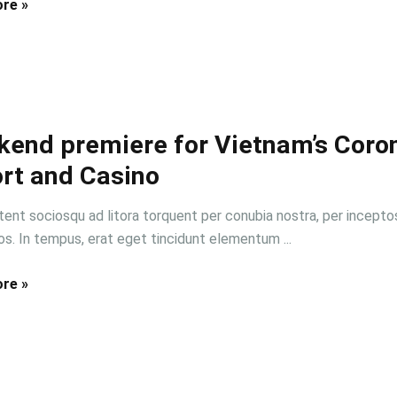
re »
end premiere for Vietnam’s Coro
rt and Casino
tent sociosqu ad litora torquent per conubia nostra, per incepto
s. In tempus, erat eget tincidunt elementum ...
re »