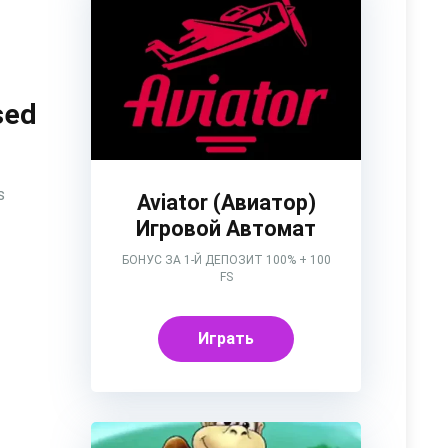
sed
s
Aviator (Авиатор)
Игровой Автомат
БОНУС ЗА 1-Й ДЕПОЗИТ 100% + 100
FS
Играть