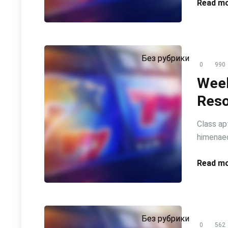
Read mo
Без рубрики
0
990
Week
Reso
Class ap
himenaeo
Read mo
Без рубрики
0
562