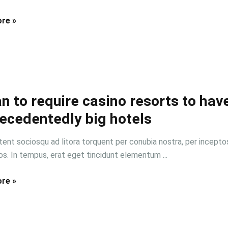
re »
n to require casino resorts to hav
ecedentedly big hotels
tent sociosqu ad litora torquent per conubia nostra, per incepto
s. In tempus, erat eget tincidunt elementum ...
re »