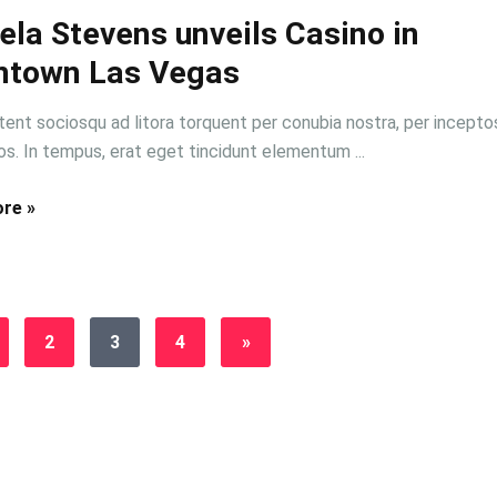
la Stevens unveils Casino in
ntown Las Vegas
tent sociosqu ad litora torquent per conubia nostra, per incepto
s. In tempus, erat eget tincidunt elementum ...
re »
2
3
4
»