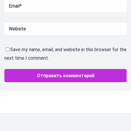
Save my name, email, and website in this browser for the
next time I comment.